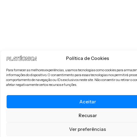
Política de Cookies
Para fornecer as melhores experiências, usamos tecnologias como cookies para armazen
informações do dispositivo. O consentimento para essas tecnologias nos permitirá pro
comportamento de navegação ou IDs exclusivos neste site. Não consentir ou retirar o 
afetar negativamente certos recursos e funções.
Aceitar
Recusar
Ver preferências