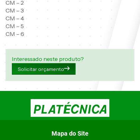
CM – 2
CM – 3
CM – 4
CM – 5
CM – 6
Interessado neste produto?
Solicitar orçamento
Mapa do Site