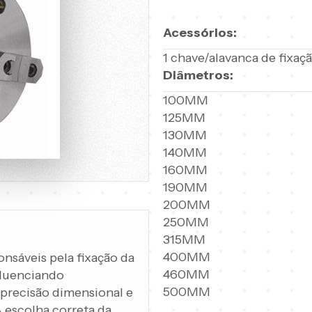
Acessórios:
1 chave/alavanca de fixaç
Diâmetros:
100MM
125MM
130MM
140MM
160MM
190MM
200MM
250MM
315MM
400MM
onsáveis pela fixação da
460MM
fluenciando
500MM
 precisão dimensional e
 escolha correta da