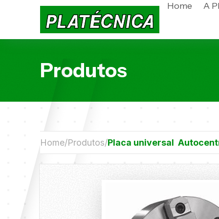
Home
A P
Produtos
Home
Produtos
Placa universal Autocent