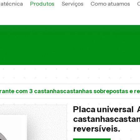
latécnica
Produtos
Serviços
Como atuamos
rante com 3 castanhascastanhas sobrepostas e re
Placa universal
castanhascastan
reversíveis.