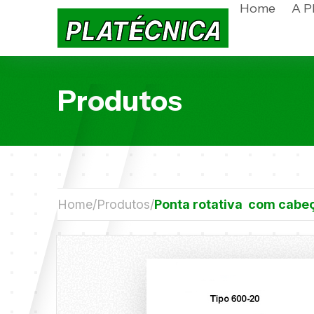
Home
A P
Produtos
Home
Produtos
Ponta rotativa com cabeç